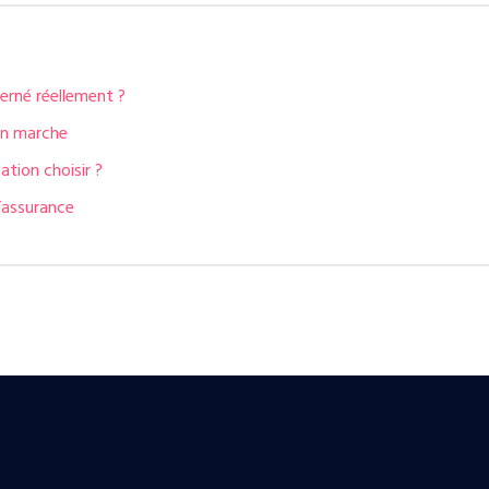
cerné réellement ?
 en marche
ation choisir ?
d’assurance